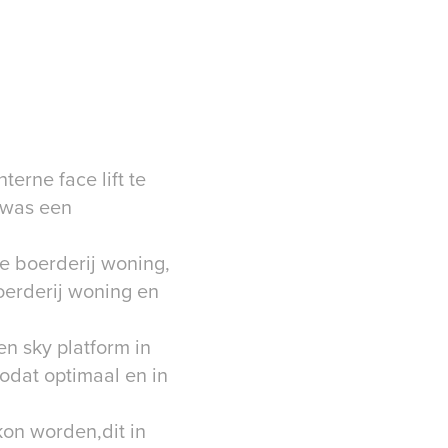
erne face lift te
 was een
 boerderij woning,
oerderij woning en
n sky platform in
odat optimaal en in
kon worden,dit in