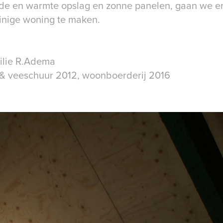
de en warmte opslag en zonne panelen, gaan we er
inige woning te maken.
ilie R.Adema
 & veeschuur 2012, woonboerderij 2016