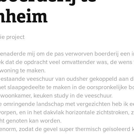
nheim
ie project
naderde mij om de pas verworven boerderij een int
ek dat de opdracht veel omvattender was, de wens
 woning te maken.
estaande veeschuur van oudsher gekoppeld aan de
het slaapgedeelte te maken in de oorspronkelijke b
e woonkamer, keuken study in de veeschuur.
e omringende landschap met vergezichten heb ik ee
pen, en in het dakvlak horizontale zichtstroken, z
icht genoten kan worden.
enorm, zodat de gevel super thermisch geïsoleerd 