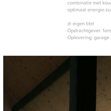
combinatie met kou
optimaal energie-zu
@ eigen titel
Opdrachtgever: fam
Oplevering: garage