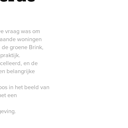
 De vraag was om
staande woningen
n de groene Brink,
raktijk.
celleerd, en de
en belangrijke
oos in het beeld van
met een
geving.