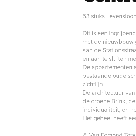
53 stuks Levensloo
Dit is een ingrijpe
met de nieuwbouw g
aan de Stationsstra
en aan te sluiten 
De appartementen aa
bestaande oude sch
zichtlijn.
De architectuur van
de groene Brink, de
individualiteit, en 
Het geheel heeft ee
@ Van Egmond Totaa