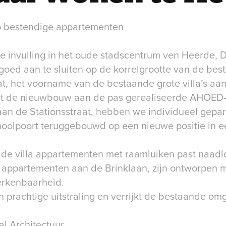
p bestendige appartementen
nde invulling in het oude stadscentrum ven Heerde,
oed aan te sluiten op de korrelgrootte van de be
at, het voorname van de bestaande grote villa’s aa
met de nieuwbouw aan de pas gerealiseerde AHOED-p
n de Stationsstraat, hebben we individueel gepar
oolpoort teruggebouwd op een nieuwe positie in e
 de villa appartementen met raamluiken past naadl
 appartementen aan de Brinklaan, zijn ontworpen 
herkenbaarheid.
n prachtige uitstraling en verrijkt de bestaande om
l Architectuur