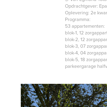
Opdrachtgever: Epa
Oplevering: 2e kwar
Programma:
53 appartementen:
blok-1, 12 zorgapp
blok-2, 12 zorgapp
blok-3, 07 zorgapp
blok-4, 04 zorgapp
blok-5, 18 zorgapp
parkeergarage halfv